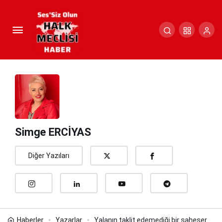
Yalanın taklit edemediği bir
şaheser
Paylaş
Yorum Yap
Simge ERCİYAS
Diğer Yazıları
Haberler
Yazarlar
Yalanın taklit edemediği bir şaheser