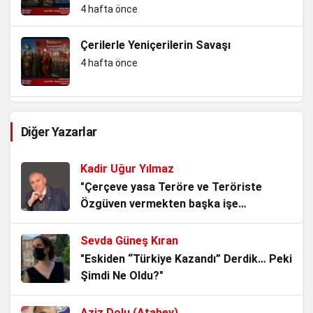
4 hafta önce
Çerilerle Yeniçerilerin Savaşı
4 hafta önce
Slav kardeşliğini koruma ve Nazizm ile
Diğer Yazarlar
mücadele…Yersen
4 hafta önce
Kadir Uğur Yılmaz
TBMM’nin Yok Hükmü
"Çerçeve yasa Teröre ve Teröriste
Özgüven vermekten başka işe
1 ay önce
YARAMAZ!"
Sevda Güneş Kıran
AKP’li Başkan Tek Bir Demeci ile 6
"Eskiden “Türkiye Kazandı” Derdik… Peki
Anayasa Maddesini Çiğnedi.
Şimdi Ne Oldu?"
3 ay önce
Aziz Dolu (Atabey)