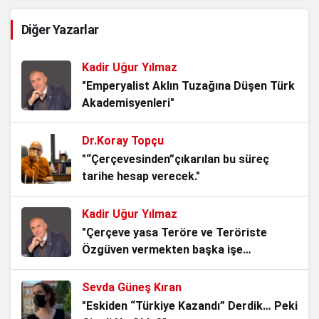
Çerilerle Yeniçerilerin Savaşı
Diğer Yazarlar
4 hafta önce
Kadir Uğur Yılmaz
Slav kardeşliğini koruma ve Nazizm ile
"Emperyalist Aklın Tuzağına Düşen Türk
mücadele…Yersen
Akademisyenleri"
1 ay önce
Dr.Koray Topçu
TBMM’nin Yok Hükmü
"“Çerçevesinden”çıkarılan bu süreç
1 ay önce
tarihe hesap verecek."
Kadir Uğur Yılmaz
AKP’li Başkan Tek Bir Demeci ile 6
"Çerçeve yasa Teröre ve Teröriste
Anayasa Maddesini Çiğnedi.
Özgüven vermekten başka işe
3 ay önce
YARAMAZ!"
Sevda Güneş Kıran
Bu, Düzen ile Düzülenin oyunu! Akademik
"Eskiden “Türkiye Kazandı” Derdik… Peki
Rapor