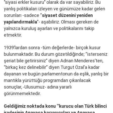
‘’siyasi erkler kusuru’’ olarak da var sayabiliriz. Bu
yanlış politikaları izleyen ve günümüze kadar gelen
sorunları -sadece “
siyaset düzenini yeniden
yapılandırmakla
”- aşabiliriz. Olması gereken de
yalnızca kuruluş ayarları ve politikalarını takip
etmektir.
1939’lardan sonra -tüm değerlerde- birçok kusur
bulunmaktadır. Bu durum gözetildiğinde; “isterseniz
şeriat bile getirirsiniz” diyen Adnan Menderes’ten,
“birkaç kez delinebilir” diyen Turgut Özal’a kadar
dayanan ve bugün parlamentonun da eşlik, yanlış bir
mantıkla yürüttüğü programdan çıkarılacak
sonuçlar, -Ulusumuz- adına yararlı
görünmemektedir.
Geldiğimiz noktada konu ‘’kurucu olan Türk bilinci
iradesinin Anayasa koruyucuları ve Anayasa