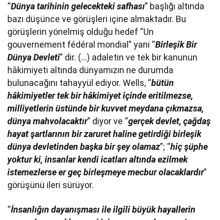
“
Dünya tarihinin gelecekteki safhası
” başlığı altında
bazı düşünce ve görüşleri içine almaktadır. Bu
görüşlerin yönelmiş olduğu hedef “Un
gouvernement fédéral mondial” yani “
Birleşik Bir
Dünya Devleti
” dir. (…) adaletin ve tek bir kanunun
hâkimiyeti altında dünyamızın ne durumda
bulunacağını tahayyül ediyor. Wells, “
bütün
hâkimiyetler tek bir hâkimiyet içinde eritilmezse,
milliyetlerin üstünde bir kuvvet meydana çıkmazsa,
dünya mahvolacaktır
” diyor ve “
gerçek devlet, çağdaş
hayat şartlarının bir zaruret haline getirdiği birleşik
dünya devletinden başka bir şey olamaz
”; “
hiç şüphe
yoktur ki, insanlar kendi icatları altında ezilmek
istemezlerse er geç birleşmeye mecbur olacaklardır
”
görüşünü ileri sürüyor.
“
İnsanlığın dayanışması ile ilgili büyük hayallerin