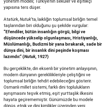
yönetim modeli; Türkiye’nin seküler ve eşitlikçi
yapısına ters düşer.
Atatürk,
Nutuk
’ta, laikliğin toplumsal birliğin temel
taşlarından biri olduğunu şu şekilde vurgular:
“Efendiler, bütün insanlığın görgü, bilgi ve
düşüncede yükselip olgunlaşması, Hristiyanlığı,
Müslümanlığı, Budizmi bir yana bırakarak, sade bir
dünya dini, bir insanlık dini peşinde koşması
lazımdır.” (
Nutuk
, 1927)
Bu gerçeklikte, din eksenli bir yönetim anlayışının,
modern dünyanın gereklilikleriyle çeliştiğini ve
toplumsal birliğin tehdit edebileceğini gösterir.
Osmanlı millet sistemi, farklı dini toplulukların
ayrışmasını teşvik etmiş, eşit yurttaşlık ilkesini
hayata geçirememiştir. Günümüzde bu modele
dönüş, etnik ve dini kimlikler üzerinden yeni