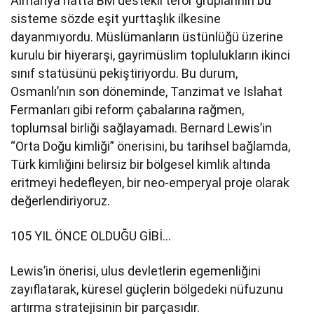
Almanya hatta BM destekli terör gruplarının bu
sisteme sözde eşit yurttaşlık ilkesine
dayanmıyordu. Müslümanların üstünlüğü üzerine
kurulu bir hiyerarşi, gayrimüslim toplulukların ikinci
sınıf statüsünü pekiştiriyordu. Bu durum,
Osmanlı’nın son döneminde, Tanzimat ve Islahat
Fermanları gibi reform çabalarına rağmen,
toplumsal birliği sağlayamadı. Bernard Lewis’in
“Orta Doğu kimliği” önerisini, bu tarihsel bağlamda,
Türk kimliğini belirsiz bir bölgesel kimlik altında
eritmeyi hedefleyen, bir neo-emperyal proje olarak
değerlendiriyoruz.
105 YIL ÖNCE OLDUĞU GİBİ…
Lewis’in önerisi, ulus devletlerin egemenliğini
zayıflatarak, küresel güçlerin bölgedeki nüfuzunu
artırma stratejisinin bir parçasıdır.