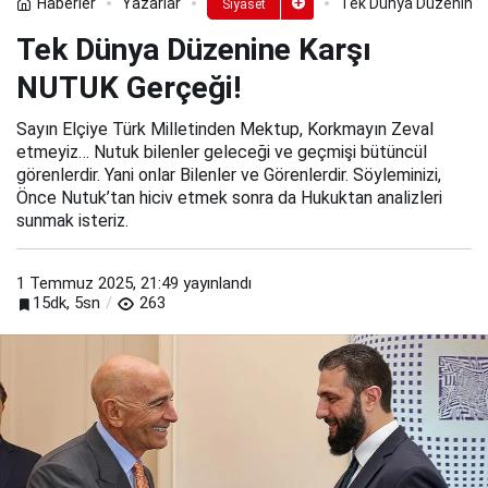
Haberler
Yazarlar
Tek Dünya Düzenine 
Siyaset
Tek Dünya Düzenine Karşı
NUTUK Gerçeği!
Sayın Elçiye Türk Milletinden Mektup, Korkmayın Zeval
etmeyiz… Nutuk bilenler geleceği ve geçmişi bütüncül
görenlerdir. Yani onlar Bilenler ve Görenlerdir. Söyleminizi,
Önce Nutuk’tan hiciv etmek sonra da Hukuktan analizleri
sunmak isteriz.
1 Temmuz 2025, 21:49
yayınlandı
15dk, 5sn
263