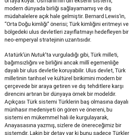
ortaya koyar. Osmanlı’nın din eksenli sistemi,
modern dünyada birliği sağlayamamış ve dış
müdahalelere açık hale gelmiştir. Bernard Lewis’in,
“Orta Doğu kimliği” önerisi; Türk kimliğini eritmeyi ve
bölgedeki ulus devletleri zayıflatmayı hedefleyen bir
neo-emperyal stratejinin uzantısıdır.
Atatürk’ün
Nutuk
’ta vurguladığı gibi, Türk milleti,
bağımsızlığını ve birliğini ancak millî egemenliğe
dayalı bir ulus devletle koruyabilir. Ulus devlet, Türk
milletinin tarihsel ve kültürel birikimini modern bir
çerçevede bir araya getiren ve dış tehditlere karşı
direncini artıran bir dünyaya örnek bir modeldir.
Açıkçası Türk sistemi Türklerin baş olmasına dayalı
münhasır medeniyeti ön gören ve önereni, bu
sistemi en mükemmel hali ile kurgulayarak,
Anayasasına yazmış, sizlere de önereceğimiz bir
sistemdir. Lakin bir detay var ki bunu sadece Türkler