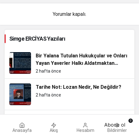
Yorumlar kapalı.
Simge ERCİYAS Yazıları
Bir Yalana Tutulan Hukukçular ve Onları
Yayan Yaverler Halkı Aldatmaktan
Vazgeçin
2 hafta önce
Tarihe Not: Lozan Nedir, Ne Değildir?
2 hafta önce
Türk Milletine Yaşatılan Soykırımlar ve
0
Abone ol
86 Yıllık Hesaplaşma
Anasayfa
Akış
Hesabım
Bildirimler
4 hafta önce