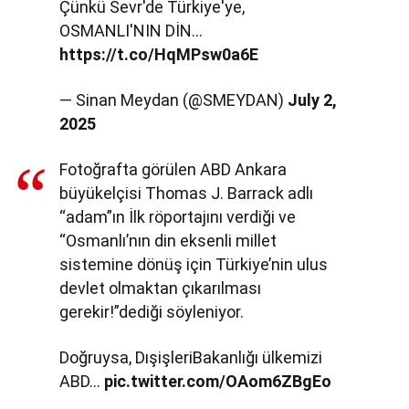
Çünkü Sevr'de Türkiye'ye,
OSMANLI'NIN DİN…
https://t.co/HqMPsw0a6E
— Sinan Meydan (@SMEYDAN)
July 2,
2025
Fotoğrafta görülen ABD Ankara
büyükelçisi Thomas J. Barrack adlı
“adam”ın İlk röportajını verdiği ve
“Osmanlı’nın din eksenli millet
sistemine dönüş için Türkiye’nin ulus
devlet olmaktan çıkarılması
gerekir!”dediği söyleniyor.
Doğruysa, DışişleriBakanlığı ülkemizi
ABD…
pic.twitter.com/OAom6ZBgEo