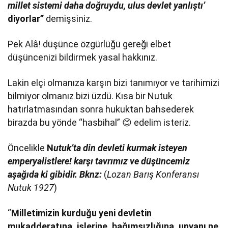
millet sistemi daha doğruydu, ulus devlet yanlıştı’
diyorlar”
demişsiniz.
Pek Alâ! düşünce özgürlüğü gereği elbet
düşüncenizi bildirmek yasal hakkınız.
Lakin elçi olmanıza karşın bizi tanımıyor ve tarihimizi
bilmiyor olmanız bizi üzdü. Kısa bir Nutuk
hatırlatmasından sonra hukuktan bahsederek
birazda bu yönde “hasbihal” 😊 edelim isteriz.
Öncelikle
N
utuk’ta din devleti kurmak isteyen
emperyalistlere! karşı tavrımız ve düşüncemiz
aşağıda ki gibidir. Bknz:
(
Lozan Barış Konferansı
Nutuk 1927
)
“
Milletimizin kurduğu yeni devletin
mukadderatına, işlerine, bağımsızlığına, unvanı ne