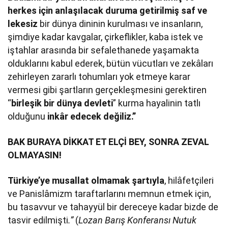
herkes için anlaşılacak duruma getirilmiş saf ve
lekesiz
bir dünya dininin kurulması ve insanların,
şimdiye kadar kavgalar, çirkeflikler, kaba istek ve
iştahlar arasında bir sefalethanede yaşamakta
olduklarını kabul ederek, bütün vücutları ve zekâları
zehirleyen zararlı tohumları yok etmeye karar
vermesi gibi şartların gerçekleşmesini gerektiren
“
birleşik bir dünya devleti
” kurma hayalinin tatlı
olduğunu
inkâr edecek değiliz.”
BAK BURAYA DİKKAT ET ELÇİ BEY, SONRA ZEVAL
OLMAYASIN!
Türkiye’ye musallat olmamak şartıyla
, hilâfetçileri
ve Panislâmizm taraftarlarını memnun etmek için,
bu tasavvur ve tahayyül bir dereceye kadar bizde de
tasvir edilmişti
.”
(
Lozan Barış Konferansı Nutuk