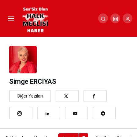
Tek Dünya Düzenine Karşı
NUTUK Gerçeği!
Paylaş
Yorum Yap
Simge ERCİYAS
Diğer Yazıları