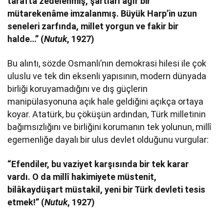
tarafta zedelenmiş, şartları ağır bir
mütarekenâme imzalanmış. Büyük Harp’in uzun
seneleri zarfında, millet yorgun ve fakir bir
halde…” (
Nutuk
, 1927)
Bu alıntı, sözde Osmanlı’nın demokrasi hilesi ile çok
uluslu ve tek din eksenli yapısının, modern dünyada
birliği koruyamadığını ve dış güçlerin
manipülasyonuna açık hale geldiğini açıkça ortaya
koyar. Atatürk, bu çöküşün ardından, Türk milletinin
bağımsızlığını ve birliğini korumanın tek yolunun, millî
egemenliğe dayalı bir ulus devlet olduğunu vurgular:
“Efendiler, bu vaziyet karşısında bir tek karar
vardı. O da millî hakimiyete müstenit,
bilâkaydüşart müstakil, yeni bir Türk devleti tesis
etmek!” (
Nutuk
, 1927)