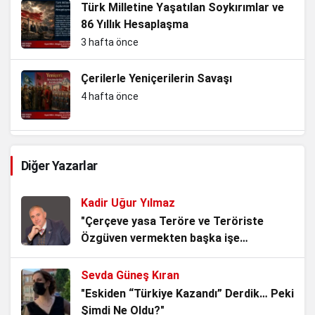
Türk Milletine Yaşatılan Soykırımlar ve
86 Yıllık Hesaplaşma
3 hafta önce
Çerilerle Yeniçerilerin Savaşı
4 hafta önce
Slav kardeşliğini koruma ve Nazizm ile
Diğer Yazarlar
mücadele…Yersen
4 hafta önce
Kadir Uğur Yılmaz
TBMM’nin Yok Hükmü
"Çerçeve yasa Teröre ve Teröriste
Özgüven vermekten başka işe
1 ay önce
YARAMAZ!"
Sevda Güneş Kıran
AKP’li Başkan Tek Bir Demeci ile 6
"Eskiden “Türkiye Kazandı” Derdik… Peki
Anayasa Maddesini Çiğnedi.
Şimdi Ne Oldu?"