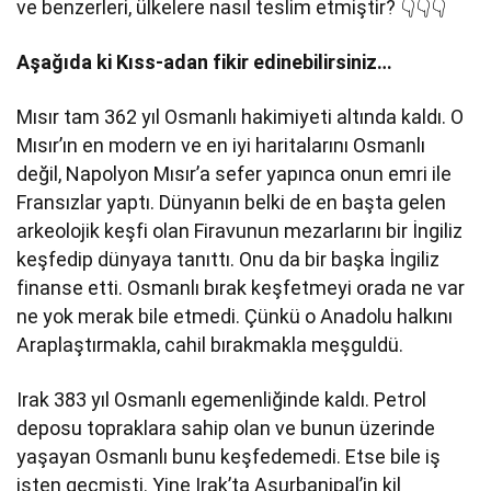
ve benzerleri, ülkelere nasıl teslim etmiştir? 👇👇👇
Aşağıda ki Kıss-adan fikir edinebilirsiniz…
Mısır tam 362 yıl Osmanlı hakimiyeti altında kaldı. O
Mısır’ın en modern ve en iyi haritalarını Osmanlı
değil, Napolyon Mısır’a sefer yapınca onun emri ile
Fransızlar yaptı. Dünyanın belki de en başta gelen
arkeolojik keşfi olan Firavunun mezarlarını bir İngiliz
keşfedip dünyaya tanıttı. Onu da bir başka İngiliz
finanse etti. Osmanlı bırak keşfetmeyi orada ne var
ne yok merak bile etmedi. Çünkü o Anadolu halkını
Araplaştırmakla, cahil bırakmakla meşguldü.
Irak 383 yıl Osmanlı egemenliğinde kaldı. Petrol
deposu topraklara sahip olan ve bunun üzerinde
yaşayan Osmanlı bunu keşfedemedi. Etse bile iş
işten geçmişti. Yine Irak’ta Asurbanipal’in kil