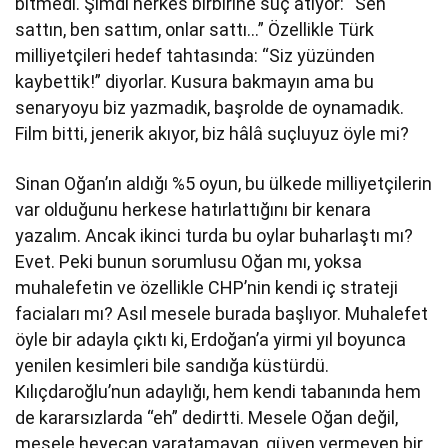
bitmedi. Şimdi herkes birbirine suç atıyor: “Sen
sattın, ben sattım, onlar sattı…” Özellikle Türk
milliyetçileri hedef tahtasında: “Siz yüzünden
kaybettik!” diyorlar. Kusura bakmayın ama bu
senaryoyu biz yazmadık, başrolde de oynamadık.
Film bitti, jenerik akıyor, biz hâlâ suçluyuz öyle mi?
Sinan Oğan’ın aldığı %5 oyun, bu ülkede milliyetçilerin
var olduğunu herkese hatırlattığını bir kenara
yazalım. Ancak ikinci turda bu oylar buharlaştı mı?
Evet. Peki bunun sorumlusu Oğan mı, yoksa
muhalefetin ve özellikle CHP’nin kendi iç strateji
faciaları mı? Asıl mesele burada başlıyor. Muhalefet
öyle bir adayla çıktı ki, Erdoğan’a yirmi yıl boyunca
yenilen kesimleri bile sandığa küstürdü.
Kılıçdaroğlu’nun adaylığı, hem kendi tabanında hem
de kararsızlarda “eh” dedirtti. Mesele Oğan değil,
mesele heyecan yaratamayan, güven vermeyen bir