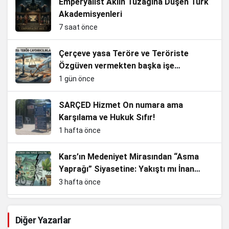
Emperyalist Aklın Tuzağına Düşen Türk
Akademisyenleri
7 saat önce
Çerçeve yasa Teröre ve Teröriste
Özgüven vermekten başka işe
YARAMAZ!
1 gün önce
SARÇED Hizmet On numara ama
Karşılama ve Hukuk Sıfır!
1 hafta önce
Kars’ın Medeniyet Mirasından “Asma
Yaprağı” Siyasetine: Yakıştı mı İnan
Bey?
3 hafta önce
VESAYET! GERÇEK KURTULUŞUN
Diğer Yazarlar
REÇETESİ.