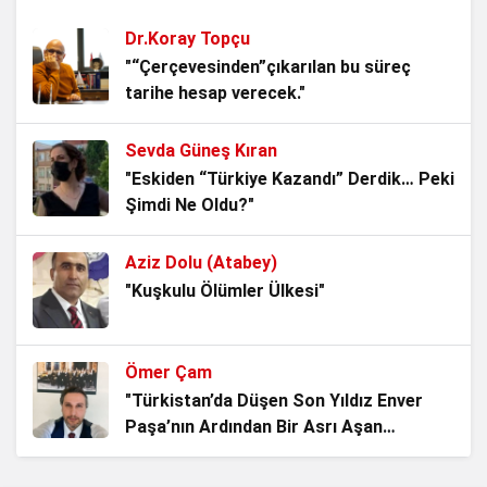
3 hafta önce
Dr.Koray Topçu
Kitap yüklü merkepler!
"“Çerçevesinden”çıkarılan bu süreç
tarihe hesap verecek."
4 hafta önce
Sevda Güneş Kıran
Kemalizm’in En Büyük Sınavı: Adını
"Eskiden “Türkiye Kazandı” Derdik… Peki
Taşımak mı, Ruhunu Yaşatmak mı?
Şimdi Ne Oldu?"
1 ay önce
Aziz Dolu (Atabey)
Noter Çilesi, Makamı alan kendisini
"Kuşkulu Ölümler Ülkesi"
Hukukun Üstünde Görüyor.
1 ay önce
Ömer Çam
Vesayetin Kurumsallaşması “ideal
"Türkistan’da Düşen Son Yıldız Enver
iktidarlar ideal toplum yaratamaz!”
Paşa’nın Ardından Bir Asrı Aşan
1 ay önce
Sessizlik"
Aziz Dolu (Atabey)