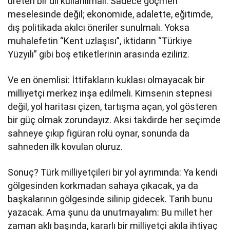
üreten bir dil kullanılmalı. Sadece göçmen
meselesinde değil; ekonomide, adalette, eğitimde,
dış politikada akılcı öneriler sunulmalı. Yoksa
muhalefetin “Kent uzlaşısı”, iktidarın “Türkiye
Yüzyılı” gibi boş etiketlerinin arasında eziliriz.
Ve en önemlisi: İttifakların kuklası olmayacak bir
milliyetçi merkez inşa edilmeli. Kimsenin stepnesi
değil, yol haritası çizen, tartışma açan, yol gösteren
bir güç olmak zorundayız. Aksi takdirde her seçimde
sahneye çıkıp figüran rolü oynar, sonunda da
sahneden ilk kovulan oluruz.
Sonuç? Türk milliyetçileri bir yol ayrımında: Ya kendi
gölgesinden korkmadan sahaya çıkacak, ya da
başkalarının gölgesinde silinip gidecek. Tarih bunu
yazacak. Ama şunu da unutmayalım: Bu millet her
zaman aklı başında, kararlı bir milliyetçi akıla ihtiyaç