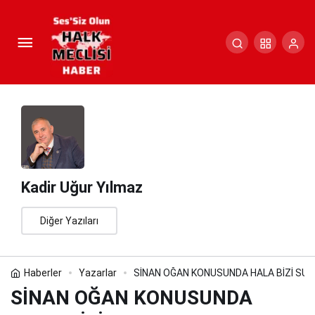
SİNAN OĞAN KONUSUNDA HALA
BİZİ SUÇLAYANLAR VAR. BAKIN
Paylaş
Yorum Yap
KARDEŞİM…
Kadir Uğur Yılmaz
Diğer Yazıları
Haberler
Yazarlar
SİNAN OĞAN KONUSUNDA HALA BİZİ SUÇ
SİNAN OĞAN KONUSUNDA