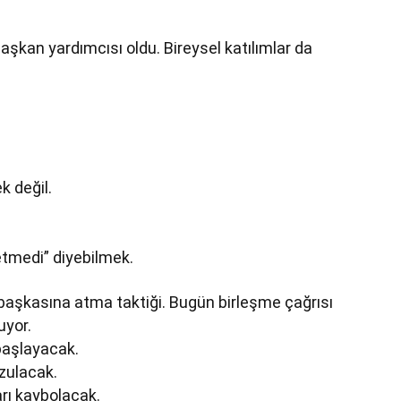
aşkan yardımcısı oldu. Bireysel katılımlar da
 değil.
etmedi” diyebilmek.
u başkasına atma taktiği. Bugün birleşme çağrısı
uyor.
 başlayacak.
zulacak.
arı kaybolacak.