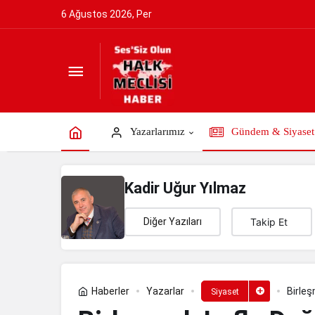
6 Ağustos 2026, Per
Birleşmek Lafla Değil, Bedel Ödemekle
Yazarlarımız
Gündem & Siyaset
Kadir Uğur Yılmaz
Diğer Yazıları
Takip Et
Haberler
Yazarlar
Birleş
Siyaset