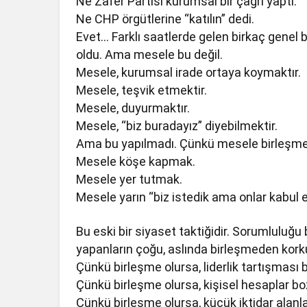
Ne Zafer Partisi kurumsal bir çağrı yaptı.
Ne CHP örgütlerine “katılın” dedi.
Evet… Farklı saatlerde gelen birkaç genel b
oldu. Ama mesele bu değil.
Mesele, kurumsal irade ortaya koymaktır.
Mesele, teşvik etmektir.
Mesele, duyurmaktır.
Mesele, “biz buradayız” diyebilmektir.
Ama bu yapılmadı. Çünkü mesele birleşmek
Mesele köşe kapmak.
Mesele yer tutmak.
Mesele yarın “biz istedik ama onlar kabul 
Bu eski bir siyaset taktiğidir. Sorumluluğ
yapanların çoğu, aslında birleşmeden kork
Çünkü birleşme olursa, liderlik tartışması
Çünkü birleşme olursa, kişisel hesaplar bo
Çünkü birleşme olursa, küçük iktidar alanl