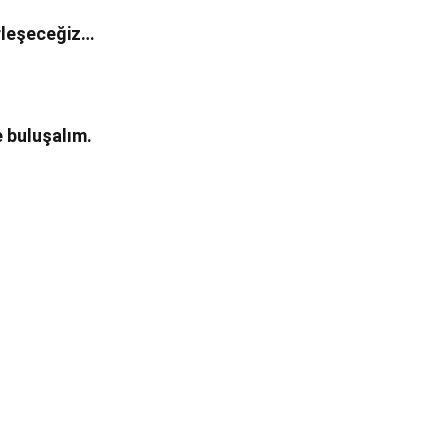
irleşeceğiz…
e buluşalım.