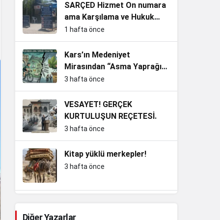
SARÇED Hizmet On numara
ama Karşılama ve Hukuk
Sıfır!
1 hafta önce
Kars’ın Medeniyet
Mirasından “Asma Yaprağı”
Siyasetine: Yakıştı mı İnan
3 hafta önce
Bey?
VESAYET! GERÇEK
KURTULUŞUN REÇETESİ.
3 hafta önce
Kitap yüklü merkepler!
3 hafta önce
Kemalizm’in En Büyük Sınavı:
Adını Taşımak mı, Ruhunu
Diğer Yazarlar