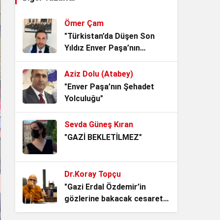
Yaşatmak mı?
4 hafta önce
Ömer Çam
Noter Çilesi, Makamı alan
"Türkistan’da Düşen Son
kendisini Hukukun Üstünde
Yıldız Enver Paşa’nın
Görüyor.
1 ay önce
Ardından Bir Asrı Aşan
Sessizlik"
Aziz Dolu (Atabey)
Vesayetin Kurumsallaşması
"Enver Paşa’nın Şehadet
“ideal iktidarlar ideal toplum
Yolculuğu"
yaratamaz!”
1 ay önce
Sevda Güneş Kıran
Denize hakim olan,
"GAZİ BEKLETİLMEZ"
istikbaline hakim olur!
1 ay önce
Dr.Koray Topçu
Zamanı Aşan Bir Yemin:
"Gazi Erdal Özdemir’in
Kerbela’dan Bugüne Adalet
gözlerine bakacak cesaret
Nöbeti
1 ay önce
lazım"