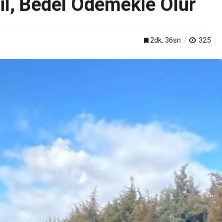
il, Bedel Ödemekle Olur
2dk, 36sn
325