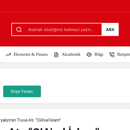
m”
ARA
Ekonomi & Finans
Akademik
Bilgi
İletişi
Köşe Yazarı
alizmin Truva Atı: “CIA’sal İslam”