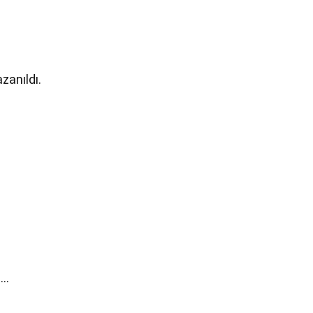
zanıldı.
i…
.