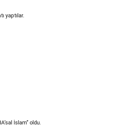
ı yaptılar.
A’sal İslam” oldu.