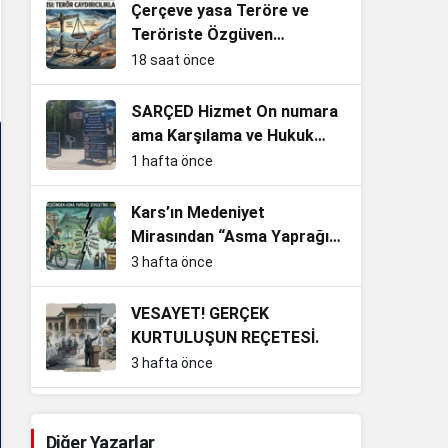
Çerçeve yasa Teröre ve
Teröriste Özgüven
vermekten başka işe
18 saat önce
YARAMAZ!
SARÇED Hizmet On numara
ama Karşılama ve Hukuk
Sıfır!
1 hafta önce
Kars’ın Medeniyet
Mirasından “Asma Yaprağı”
Siyasetine: Yakıştı mı İnan
3 hafta önce
Bey?
VESAYET! GERÇEK
KURTULUŞUN REÇETESİ.
3 hafta önce
Kitap yüklü merkepler!
Diğer Yazarlar
4 hafta önce