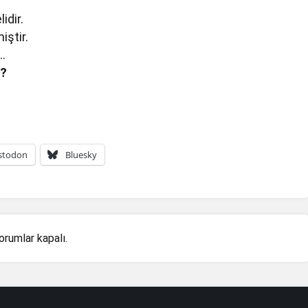
idir.
iştir.
ı…
ı?
stodon
Bluesky
orumlar kapalı.