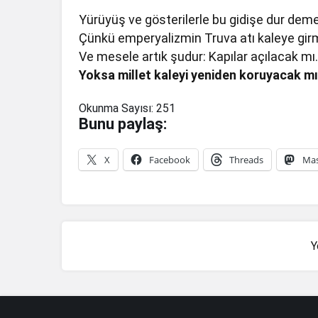
Yürüyüş ve gösterilerle bu gidişe dur demel
Çünkü emperyalizmin Truva atı kaleye girm
Ve mesele artık şudur: Kapılar açılacak m
Yoksa millet kaleyi yeniden koruyacak m
Okunma Sayısı:
251
Bunu paylaş:
X
Facebook
Threads
Ma
Y