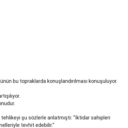
ünün bu topraklarda konuşlandırılması konuşuluyor.
tışılıyor.
onudur.
ehlikeyi şu sözlerle anlatmıştı: “İktidar sahipleri
lleriyle tevhit edebilir.”