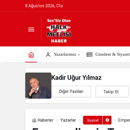
8 Ağustos 2026, Cts
Emperyalizmin Truva Atı: “CIA’sal İsla
Yazarlarımız
Gündem & Siyaset
Kadir Uğur Yılmaz
Diğer Yazıları
Takip Et
Haberler
Yazarlar
Empery
Siyaset