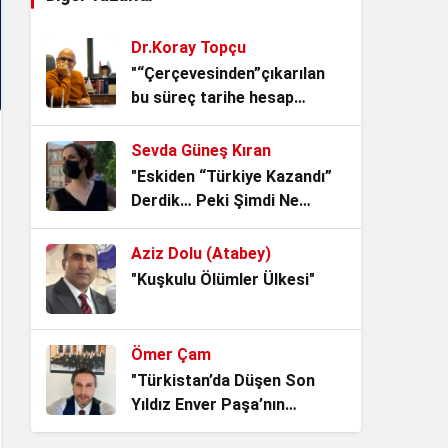
Dr.Koray Topçu
Kemalizm’in En Büyük Sınavı:
"“Çerçevesinden”çıkarılan
Adını Taşımak mı, Ruhunu
bu süreç tarihe hesap
Yaşatmak mı?
1 ay önce
verecek."
Sevda Güneş Kıran
Noter Çilesi, Makamı alan
"Eskiden “Türkiye Kazandı”
kendisini Hukukun Üstünde
Derdik… Peki Şimdi Ne
Görüyor.
1 ay önce
Oldu?"
Aziz Dolu (Atabey)
Vesayetin Kurumsallaşması
"Kuşkulu Ölümler Ülkesi"
“ideal iktidarlar ideal toplum
yaratamaz!”
1 ay önce
Ömer Çam
Denize hakim olan,
"Türkistan’da Düşen Son
istikbaline hakim olur!
Yıldız Enver Paşa’nın
1 ay önce
Ardından Bir Asrı Aşan