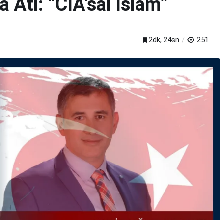
 Atı: “CIA’sal İslam”
2dk, 24sn
251