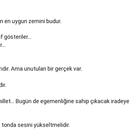
in en uygun zemini budur.
f gösteriler…
er…
arıdır. Ama unutulan bir gerçek var.
ir.
millet… Bugün de egemenliğine sahip çıkacak iradeye
tonda sesini yükseltmelidir.