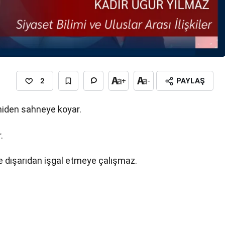
2
+
-
PAYLAŞ
eniden sahneye koyar.
.
ce dışarıdan işgal etmeye çalışmaz.