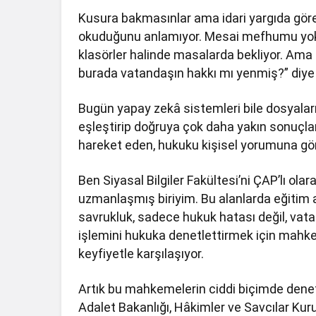
Kusura bakmasınlar ama idari yargıda gör
okuduğunu anlamıyor. Mesai mefhumu yok. A
klasörler halinde masalarda bekliyor. Ama 
burada vatandaşın hakkı mı yenmiş?” diye
Bugün yapay zekâ sistemleri bile dosyaları 
eşleştirip doğruya çok daha yakın sonuçlar v
hareket eden, hukuku kişisel yorumuna göre
Ben Siyasal Bilgiler Fakültesi’ni ÇAP’lı olar
uzmanlaşmış biriyim. Bu alanlarda eğitim al
savrukluk, sadece hukuk hatası değil, vat
işlemini hukuka denetlettirmek için ma
keyfiyetle karşılaşıyor.
Artık bu mahkemelerin ciddi biçimde dene
Adalet Bakanlığı, Hâkimler ve Savcılar Ku