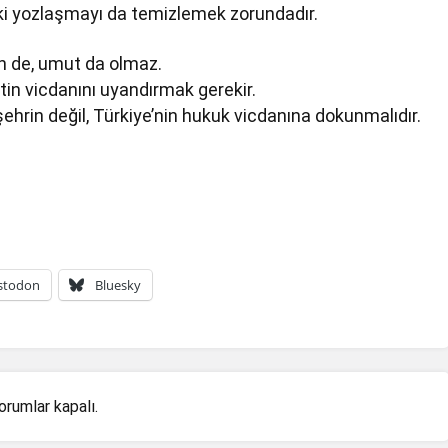
ki yozlaşmayı da temizlemek zorundadır.
n de, umut da olmaz.
in vicdanını uyandırmak gerekir.
şehrin değil, Türkiye’nin hukuk vicdanına dokunmalıdır.
stodon
Bluesky
orumlar kapalı.