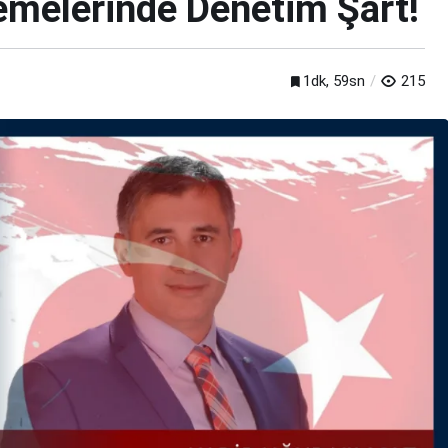
emelerinde Denetim Şart!
1dk, 59sn
215