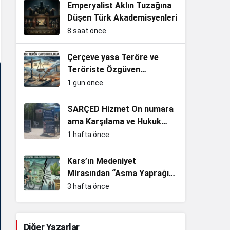
Emperyalist Aklın Tuzağına
Düşen Türk Akademisyenleri
8 saat önce
Çerçeve yasa Teröre ve
Teröriste Özgüven
vermekten başka işe
1 gün önce
YARAMAZ!
SARÇED Hizmet On numara
ama Karşılama ve Hukuk
Sıfır!
1 hafta önce
Kars’ın Medeniyet
Mirasından “Asma Yaprağı”
Siyasetine: Yakıştı mı İnan
3 hafta önce
Bey?
VESAYET! GERÇEK
KURTULUŞUN REÇETESİ.
Diğer Yazarlar