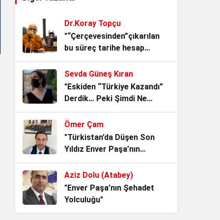
3 hafta önce
Dr.Koray Topçu
Kitap yüklü merkepler!
"“Çerçevesinden”çıkarılan
4 hafta önce
bu süreç tarihe hesap
verecek."
Sevda Güneş Kıran
Kemalizm’in En Büyük Sınavı:
"Eskiden “Türkiye Kazandı”
Adını Taşımak mı, Ruhunu
Derdik… Peki Şimdi Ne
Yaşatmak mı?
1 ay önce
Oldu?"
Ömer Çam
Noter Çilesi, Makamı alan
"Türkistan’da Düşen Son
kendisini Hukukun Üstünde
Yıldız Enver Paşa’nın
Görüyor.
1 ay önce
Ardından Bir Asrı Aşan
Sessizlik"
Aziz Dolu (Atabey)
Vesayetin Kurumsallaşması
"Enver Paşa’nın Şehadet
“ideal iktidarlar ideal toplum
Yolculuğu"
yaratamaz!”
1 ay önce