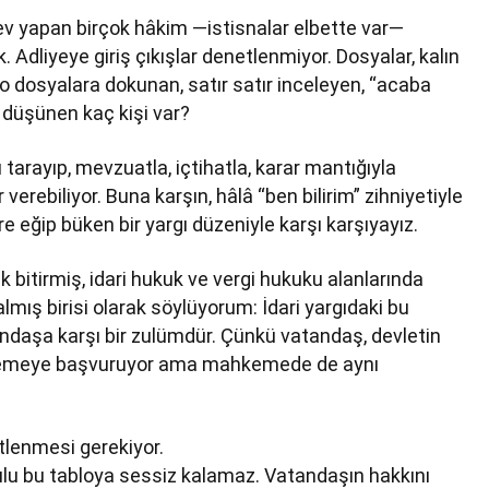
ev yapan birçok hâkim —istisnalar elbette var—
dliyeye giriş çıkışlar denetlenmiyor. Dosyalar, kalın
o dosyalara dokunan, satır satır inceleyen, “acaba
 düşünen kaç kişi var?
tarayıp, mevzuatla, içtihatla, karar mantığıyla
erebiliyor. Buna karşın, hâlâ “ben bilirim” zihniyetiyle
 eğip büken bir yargı düzeniyle karşı karşıyayız.
ak bitirmiş, idari hukuk ve vergi hukuku alanlarında
mış birisi olarak söylüyorum: İdari yargıdaki bu
andaşa karşı bir zulümdür. Çünkü vatandaş, devletin
hkemeye başvuruyor ama mahkemede de aynı
tlenmesi gerekiyor.
rulu bu tabloya sessiz kalamaz. Vatandaşın hakkını