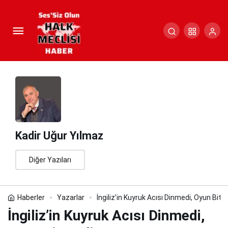
İngiliz’in Kuyruk Acısı Dinmedi,
Oyun Bitmedi
Paylaş
Yorum Yap
Kadir Uğur Yılmaz
Diğer Yazıları
Haberler
Yazarlar
İngiliz’in Kuyruk Acısı Dinmedi, Oyun Bit
İngiliz’in Kuyruk Acısı Dinmedi,