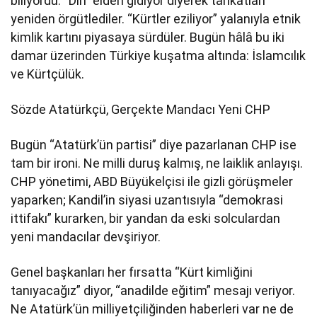
biliyordu. “Din” elden gidiyor diyerek tarikatları
yeniden örgütlediler. “Kürtler eziliyor” yalanıyla etnik
kimlik kartını piyasaya sürdüler. Bugün hâlâ bu iki
damar üzerinden Türkiye kuşatma altında: İslamcılık
ve Kürtçülük.
Sözde Atatürkçü, Gerçekte Mandacı Yeni CHP
Bugün “Atatürk’ün partisi” diye pazarlanan CHP ise
tam bir ironi. Ne milli duruş kalmış, ne laiklik anlayışı.
CHP yönetimi, ABD Büyükelçisi ile gizli görüşmeler
yaparken; Kandil’in siyasi uzantısıyla “demokrasi
ittifakı” kurarken, bir yandan da eski solculardan
yeni mandacılar devşiriyor.
Genel başkanları her fırsatta “Kürt kimliğini
tanıyacağız” diyor, “anadilde eğitim” mesajı veriyor.
Ne Atatürk’ün milliyetçiliğinden haberleri var ne de