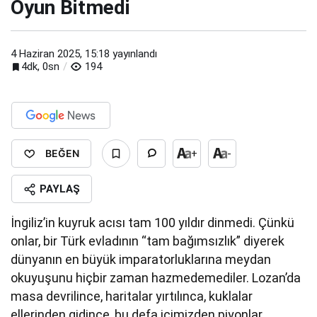
Oyun Bitmedi
4 Haziran 2025, 15:18
yayınlandı
4dk, 0sn
194
BEĞEN
+
-
PAYLAŞ
İngiliz’in kuyruk acısı tam 100 yıldır dinmedi. Çünkü
onlar, bir Türk evladının “tam bağımsızlık” diyerek
dünyanın en büyük imparatorluklarına meydan
okuyuşunu hiçbir zaman hazmedemediler. Lozan’da
masa devrilince, haritalar yırtılınca, kuklalar
ellerinden gidince, bu defa içimizden piyonlar