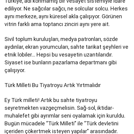
Türkiye, adı konmamış bir vesayet sistemiyle idare
ediliyor. Ne sağcılar sağcı, ne solcular solcu. Herkes
aynı merkeze, aynı küresel akla çalışıyor. Görünen
vitrin farklı ama toptancı zinciri aynı yere ait.
Sivil toplum kuruluşları, medya patronları, sözde
aydınlar, ekran yorumcuları, sahte tarikat şeyhleri ve
etnik lobiler… Hepsi bu vesayetin uzantılarıdır.
Siyaset ise bunların pazarlama departmanı gibi
çalışıyor.
Türk Milleti Bu Tiyatroyu Artık Yırtmalıdır
Ey Türk milleti! Artık bu sahte tiyatroyu
seyretmekten vazgeçmelisin. Sağ-sol, iktidar-
muhalefet gibi ayrımlar seni oyalamak için kuruldu.
Bugün mücadele “Türk Milleti” ile “Türk devletini
içeriden çökertmek isteyen yapılar” arasındadır.