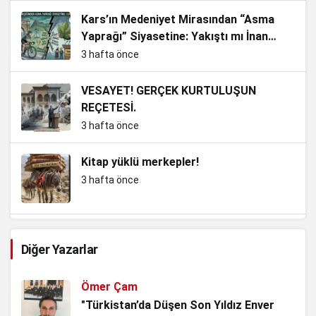
Kars’ın Medeniyet Mirasından “Asma
Yaprağı” Siyasetine: Yakıştı mı İnan
Bey?
3 hafta önce
VESAYET! GERÇEK KURTULUŞUN
REÇETESİ.
3 hafta önce
Kitap yüklü merkepler!
3 hafta önce
Kemalizm’in En Büyük Sınavı: Adını
Diğer Yazarlar
Taşımak mı, Ruhunu Yaşatmak mı?
4 hafta önce
Ömer Çam
Noter Çilesi, Makamı alan kendisini
"Türkistan’da Düşen Son Yıldız Enver