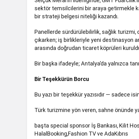
Selçuk Meral’in liderliğinde, GMT Fuarcılık
sektör temsilcilerini bir araya getirmekle
bir strateji belgesi niteliği kazandı.
Panellerde sürdürülebilirlik, sağlık turizmi,
çıkarken; iş birlikleriyle yeni destinasyon a
arasında doğrudan ticaret köprüleri kuruld
Bir başka ifadeyle; Antalya’da yalnızca tan
Bir Teşekkürün Borcu
Bu yazı bir teşekkür yazısıdır — sadece isi
Türk turizmine yön veren, sahne önünde y
başta special sponsor İş Bankası, Kilit Hosp
HalalBooking,Fashion TV ve AdaKıbrıs