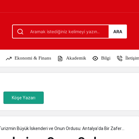
su: Antalya’da Bir Zafer Hikâyesi
ARA
Ekonomi & Finans
Akademik
Bilgi
İletişi
Köşe Yazarı
Turizmin Büyük İskenderi ve Onun Ordusu: Antalya’da Bir Zafer
Hikâyesi