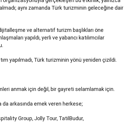
’ın organizasyonuyla gerçekleşen bu etkinlik, yalnızca
 kalmadı; aynı zamanda Türk turizminin geleceğine dair
 dijitalleşme ve alternatif turizm başlıkları öne
nlaşmaları yapıldı, yerli ve yabancı katılımcılar
u.
ıtım yapılmadı, Türk turizminin yönü yeniden çizildi.
mleri anmak için değil, bir gayreti selamlamak için.
a da arkasında emek veren herkese;
itality Group, Jolly Tour, TatilBudur,