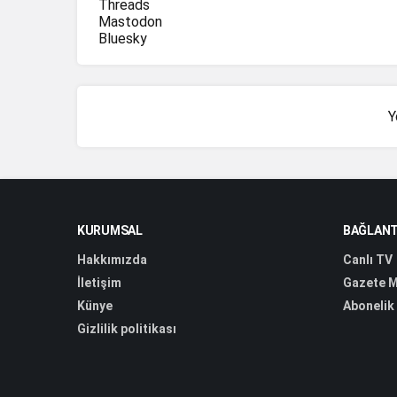
Threads
Mastodon
Bluesky
Y
KURUMSAL
BAĞLANT
Hakkımızda
Canlı TV
İletişim
Gazete M
Künye
Abonelik
Gizlilik politikası