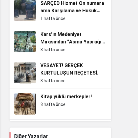
SARÇED Hizmet On numara
ama Karşılama ve Hukuk
Sıfır!
1 hafta önce
Kars’ın Medeniyet
Mirasından “Asma Yaprağı”
Siyasetine: Yakıştı mı İnan
3 hafta önce
Bey?
VESAYET! GERÇEK
KURTULUŞUN REÇETESİ.
3 hafta önce
Kitap yüklü merkepler!
3 hafta önce
Kemalizm’in En Büyük Sınavı:
Adını Taşımak mı, Ruhunu
Diğer Yazarlar