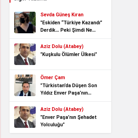
Yaşatmak mı?
4 hafta önce
Sevda Güneş Kıran
Noter Çilesi, Makamı alan
"Eskiden “Türkiye Kazandı”
kendisini Hukukun Üstünde
Derdik… Peki Şimdi Ne
Görüyor.
1 ay önce
Oldu?"
Aziz Dolu (Atabey)
Vesayetin Kurumsallaşması
"Kuşkulu Ölümler Ülkesi"
“ideal iktidarlar ideal toplum
yaratamaz!”
1 ay önce
Ömer Çam
Denize hakim olan,
"Türkistan’da Düşen Son
istikbaline hakim olur!
Yıldız Enver Paşa’nın
1 ay önce
Ardından Bir Asrı Aşan
Sessizlik"
Aziz Dolu (Atabey)
Zamanı Aşan Bir Yemin:
"Enver Paşa’nın Şehadet
Kerbela’dan Bugüne Adalet
Yolculuğu"
Nöbeti
1 ay önce