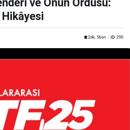
enderi ve Onun Ordusu:
 Hikâyesi
2dk, 56sn
290