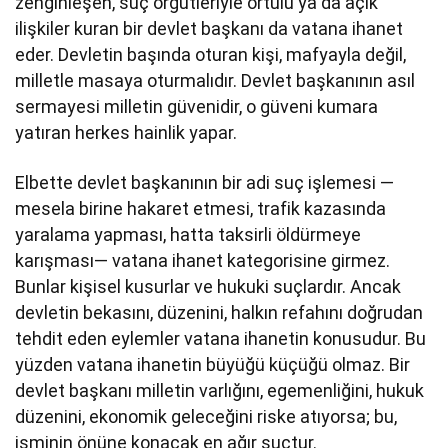
zenginleşen, suç örgütleriyle örtülü ya da açık
ilişkiler kuran bir devlet başkanı da vatana ihanet
eder. Devletin başında oturan kişi, mafyayla değil,
milletle masaya oturmalıdır. Devlet başkanının asıl
sermayesi milletin güvenidir, o güveni kumara
yatıran herkes hainlik yapar.
Elbette devlet başkanının bir adi suç işlemesi —
mesela birine hakaret etmesi, trafik kazasında
yaralama yapması, hatta taksirli öldürmeye
karışması— vatana ihanet kategorisine girmez.
Bunlar kişisel kusurlar ve hukuki suçlardır. Ancak
devletin bekasını, düzenini, halkın refahını doğrudan
tehdit eden eylemler vatana ihanetin konusudur. Bu
yüzden vatana ihanetin büyüğü küçüğü olmaz. Bir
devlet başkanı milletin varlığını, egemenliğini, hukuk
düzenini, ekonomik geleceğini riske atıyorsa; bu,
isminin önüne konacak en ağır suçtur.