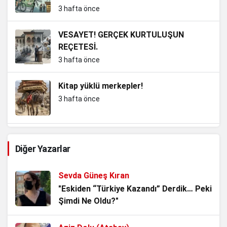
Bey?
3 hafta önce
VESAYET! GERÇEK KURTULUŞUN
REÇETESİ.
3 hafta önce
Kitap yüklü merkepler!
3 hafta önce
Kemalizm’in En Büyük Sınavı: Adını
Diğer Yazarlar
Taşımak mı, Ruhunu Yaşatmak mı?
4 hafta önce
Sevda Güneş Kıran
Noter Çilesi, Makamı alan kendisini
"Eskiden “Türkiye Kazandı” Derdik… Peki
Hukukun Üstünde Görüyor.
Şimdi Ne Oldu?"
1 ay önce