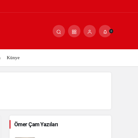
Paylaş
Yorum Yap
0
m
Künye
Ömer Çam Yazıları