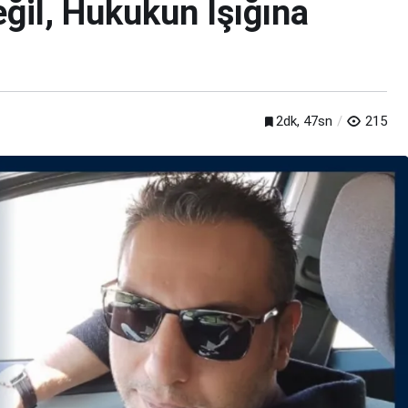
eğil, Hukukun Işığına
2dk, 47sn
215