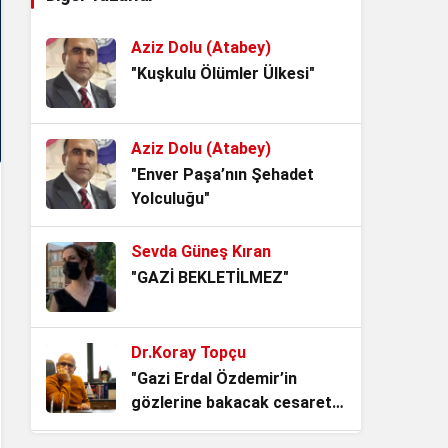
Hikâyesi.
3 hafta önce
Aziz Dolu (Atabey)
Kurtuluş Savaşı’nı
"Kuşkulu Ölümler Ülkesi"
Tartıştırmak, Tarihle Kavga
Etmektir!
4 hafta önce
Aziz Dolu (Atabey)
Mavi Vatanın Kilidi, Kuzey
"Enver Paşa’nın Şehadet
Kıbrıs Türk Cumhuriyeti..
Yolculuğu"
1 ay önce
Sevda Güneş Kıran
Milleti Yaşat ki Devlet
"GAZİ BEKLETİLMEZ"
Yaşasın, Türk Milletinin Alın
Terine Nefes Lazım!
2 ay önce
Dr.Koray Topçu
Bankalar Kazanırken Türk
"Gazi Erdal Özdemir’in
Milleti Neden Kaybediyor?
gözlerine bakacak cesaret
2 ay önce
lazım"