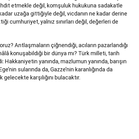
tehdit etmekle değil, komşuluk hukukuna sadakatle
kadar uzağa gittiğiyle değil, vicdanın ne kadar derine
iği cumhuriyet, yalnız sınırları değil, değerleri de
yoruz? Antlaşmaların çiğnendiği, acıların pazarlandığı
âlâ konuşabildiği bir dünya mı? Türk milleti, tarih
di: Hakkaniyetin yanında, mazlumun yanında, barışın
Ege’nin sularında da, Gazze’nin karanlığında da
 gelecekte karşılığını bulacaktır.