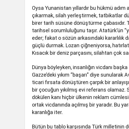
Oysa Yunanistan yıllardır bu hükmü adım a
çıkarmak, silah yerleştirmek, tatbikatlar
birer tarih süsüne dönüştürme çabasıdır. T
tarihsel sorumluluğunu taşır. Atatürk’ün “yu
eder; fakat o sözün arkasındaki kararlılık
güçlü durmak. Lozan çiğneniyorsa, hatırlat
Kısacık bir deniz parçasını, silahtan çok 
Dünya böyleyken, insanlığın vicdanı başka b
Gazze’deki yıkım “başarı” diye sunularak 
ticari fırsata dönüştüren çarpık bir anlayış
bir çocuğun yıkılmış evi referans olamaz.
dökülen kanı hiçbir ülkenin reklam cümles
ortak vicdanında açılmış bir yaradır. Bu ya
karanlığa iter.
Bütün bu tablo karşısında Türk milletinin 