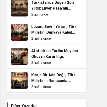
Türkistan’da Düşen Son
Yıldız Enver Paşa’nın
Ardından Bir Asrı Aşan
2 gün önce
Sessizlik
Lozan: Sevr’i Yırtan, Türk
Milletini Dünyaya Kabul
Ettiren Büyük Zafer
2 hafta önce
Atatürk’ün Tarihe Meydan
Okuyan Kararlılığı.
2 hafta önce
Kıbrıs Bir Ada Değil, Türk
Milletinin Namusudur..
2 hafta önce
Enkazdan Zirvelere, Bir
Cumhuriyet Evladının
Diğer Yazarlar