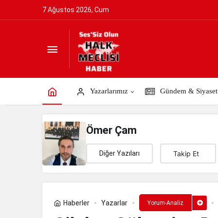
7 Ağustos 2026, Cum
Silahın Gölgesine Değil, Hukukun Işığ
Yazarlarımız
Gündem & Siyaset
Ömer Çam
Diğer Yazıları
Takip Et
Haberler
Yazarlar
Yorum-Analiz