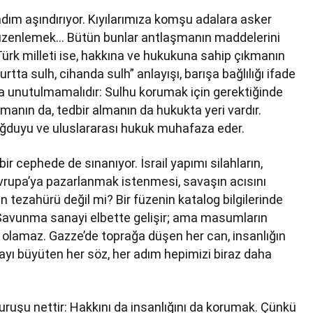
dım aşındırıyor. Kıyılarımıza komşu adalara asker
 düzenlemek… Bütün bunlar antlaşmanın maddelerini
ürk milleti ise, hakkına ve hukukuna sahip çıkmanın
rtta sulh, cihanda sulh” anlayışı, barışa bağlılığı ifade
 da unutulmamalıdır: Sulhu korumak için gerektiğinde
manın da, tedbir almanın da hukukta yeri vardır.
sağduyu ve uluslararası hukuk muhafaza eder.
ir cephede de sınanıyor. İsrail yapımı silahların,
Avrupa’ya pazarlanmak istenmesi, savaşın acısını
ın tezahürü değil mi? Bir füzenin katalog bilgilerinde
 Savunma sanayi elbette gelişir; ama masumların
i olamaz. Gazze’de toprağa düşen her can, insanlığın
rayı büyüten her söz, her adım hepimizi biraz daha
duruşu nettir: Hakkını da insanlığını da korumak. Çünkü