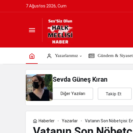
7 Ağustos 2026, Cum
Vatanın Son Nöbetçisi: Emre Albayrak
Yazarlarımız
Gündem & Siyaset
Sevda Güneş Kıran
Diğer Yazıları
Takip Et
Haberler
Yazarlar
Vatanın Son Nöbetçisi: E
Vatanın Son Nöbetçi