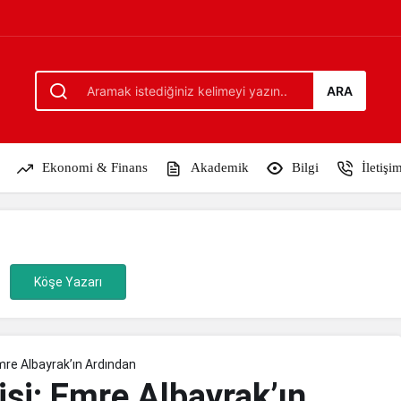
’ın Ardından
ARA
Ekonomi & Finans
Akademik
Bilgi
İletişi
Köşe Yazarı
mre Albayrak’ın Ardından
si: Emre Albayrak’ın