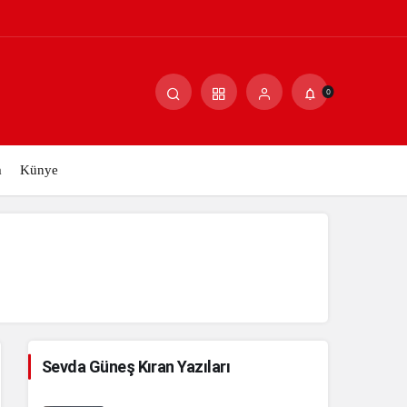
Paylaş
Yorum Yap
0
m
Künye
Sevda Güneş Kıran Yazıları