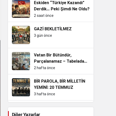
Eskiden “Türkiye Kazandı”
Derdik… Peki Şimdi Ne Oldu?
2 saat önce
GAZİ BEKLETİLMEZ
3 gün önce
Vatan Bir Bütündür,
Parçalanamaz – Tabelada
mı, Ruhta mı?
2 hafta önce
BİR PAROLA, BİR MİLLETİN
YEMİNİ: 20 TEMMUZ
3 hafta önce
Güvenpark’ta Üşüyen
Gaziler, Aslında Milletin
Diğer Yazarlar