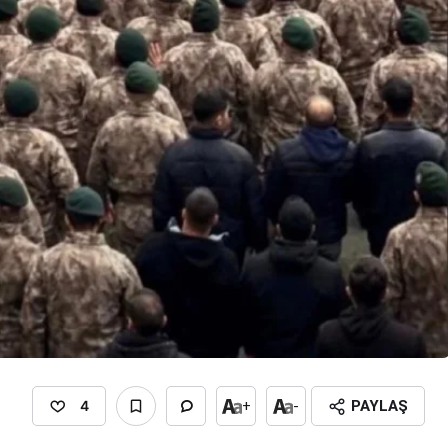
4
+
-
PAYLAŞ