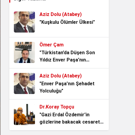
Vicdanıdır
3 hafta önce
Aziz Dolu (Atabey)
15 Temmuz: Milletin İradesi,
"Kuşkulu Ölümler Ülkesi"
Devletin Namusu
3 hafta önce
Ömer Çam
Kadından Korkanlar
"Türkistan’da Düşen Son
4 hafta önce
Yıldız Enver Paşa’nın
Ardından Bir Asrı Aşan
Sessizlik"
Aziz Dolu (Atabey)
Srebrenitsa: Gölgesine
"Enver Paşa’nın Şehadet
Basılan İnsanlık
Yolculuğu"
4 hafta önce
Dr.Koray Topçu
Belediye Misiniz, Devlet mi
"Gazi Erdal Özdemir’in
Kuruyorsunuz?
gözlerine bakacak cesaret
1 ay önce
lazım"