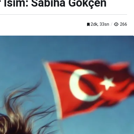
r İsim: Sabiha Gökçen
2dk, 33sn
266