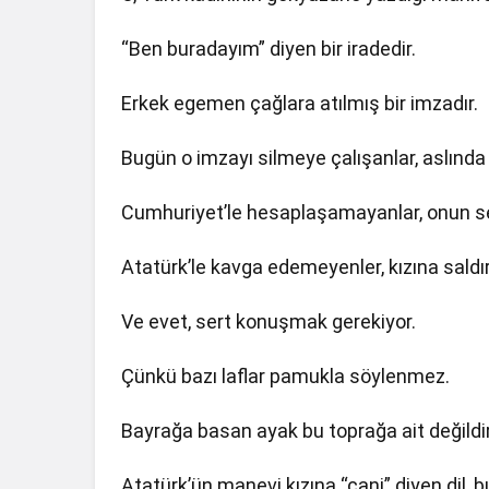
“Ben buradayım” diyen bir iradedir.
Erkek egemen çağlara atılmış bir imzadır.
Bugün o imzayı silmeye çalışanlar, aslında
Cumhuriyet’le hesaplaşamayanlar, onun sem
Atatürk’le kavga edemeyenler, kızına saldır
Ve evet, sert konuşmak gerekiyor.
Çünkü bazı laflar pamukla söylenmez.
Bayrağa basan ayak bu toprağa ait değildir
Atatürk’ün manevi kızına “cani” diyen dil, b