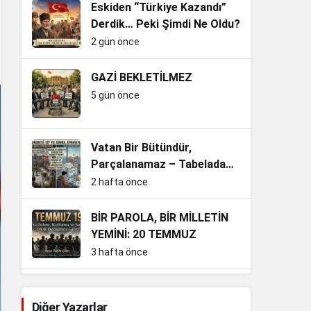
Eskiden “Türkiye Kazandı”
Derdik… Peki Şimdi Ne Oldu?
2 gün önce
GAZİ BEKLETİLMEZ
5 gün önce
Vatan Bir Bütündür,
Parçalanamaz – Tabelada
mı, Ruhta mı?
2 hafta önce
BİR PAROLA, BİR MİLLETİN
YEMİNİ: 20 TEMMUZ
3 hafta önce
Güvenpark’ta Üşüyen
Gaziler, Aslında Milletin
Diğer Yazarlar