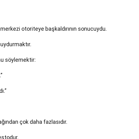
; merkezi otoriteye başkaldırının sonucuydu.
 uydurmaktır.
nu söylemektir:
.”
ı.”
ından çok daha fazlasıdır.
estodur.