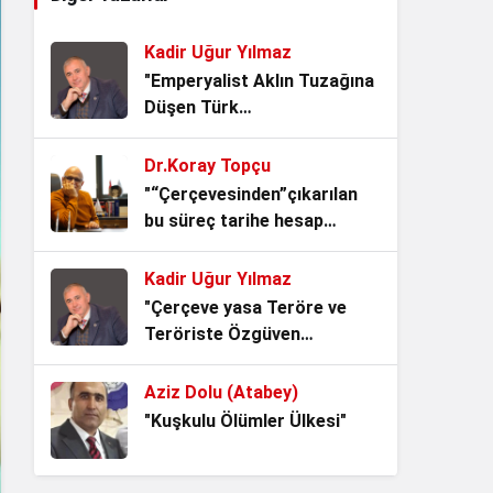
Vicdanıdır
3 hafta önce
Kadir Uğur Yılmaz
15 Temmuz: Milletin İradesi,
"Emperyalist Aklın Tuzağına
Devletin Namusu
Düşen Türk
4 hafta önce
Akademisyenleri"
Dr.Koray Topçu
Kadından Korkanlar
"“Çerçevesinden”çıkarılan
4 hafta önce
bu süreç tarihe hesap
verecek."
Kadir Uğur Yılmaz
Srebrenitsa: Gölgesine
"Çerçeve yasa Teröre ve
Basılan İnsanlık
Teröriste Özgüven
4 hafta önce
vermekten başka işe
YARAMAZ!"
Aziz Dolu (Atabey)
Belediye Misiniz, Devlet mi
"Kuşkulu Ölümler Ülkesi"
Kuruyorsunuz?
1 ay önce