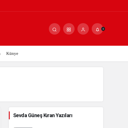
Paylaş
Yorum Yap
0
m
Künye
Sevda Güneş Kıran Yazıları