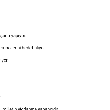
 şunu yapıyor:
bollerini hedef alıyor.
ıyor.
.
u milletin vicdanına yabancıdır.