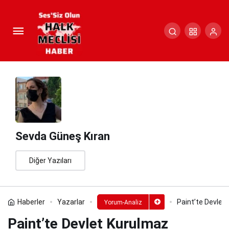
Paint’te Devlet Kurulmaz
Paylaş
Yorum Yap
Sevda Güneş Kıran
Diğer Yazıları
Haberler
Yazarlar
Paint’te Devlet
Yorum-Analiz
Paint’te Devlet Kurulmaz