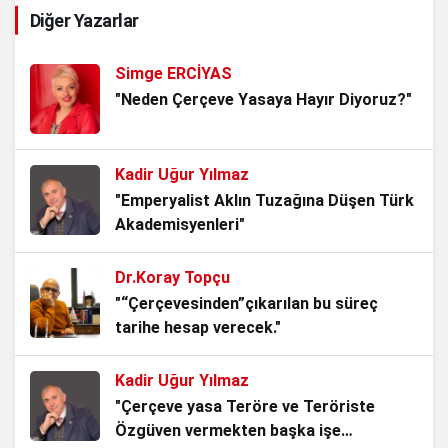
Diğer Yazarlar
Milletin Vicdanıdır
3 hafta önce
Simge ERCİYAS
15 Temmuz: Milletin İradesi, Devletin
"Neden Çerçeve Yasaya Hayır Diyoruz?"
Namusu
4 hafta önce
Kadir Uğur Yılmaz
Kadından Korkanlar
"Emperyalist Aklın Tuzağına Düşen Türk
Akademisyenleri"
4 hafta önce
Dr.Koray Topçu
Srebrenitsa: Gölgesine Basılan İnsanlık
"“Çerçevesinden”çıkarılan bu süreç
4 hafta önce
tarihe hesap verecek."
Kadir Uğur Yılmaz
Belediye Misiniz, Devlet mi
"Çerçeve yasa Teröre ve Teröriste
Kuruyorsunuz?
Özgüven vermekten başka işe