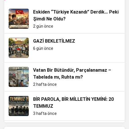
Eskiden “Türkiye Kazandı” Derdik… Peki
Şimdi Ne Oldu?
2 gün önce
GAZİ BEKLETİLMEZ
6 gün önce
Vatan Bir Bütündür, Parçalanamaz –
Tabelada mı, Ruhta mı?
2 hafta önce
BİR PAROLA, BİR MİLLETİN YEMİNİ: 20
TEMMUZ
3 hafta önce
Güvenpark’ta Üşüyen Gaziler, Aslında